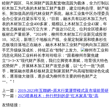
睦财产园区、马长洞财产园及配套物流园为载体，全力打制以
杉木加工为代表的木材加工财产集群，建立结构合理、财产链
长、附加值高的现代林业财产系统。融水工业集中区办理委员
会办公室从任梁乐军引见：“目前，融水共有以杉木加工为代
表的木材加工企业400多家，规模以上木材加工企业43家，年
发生态板材超160万立方米，产值达55亿元，位列全区喷鼻杉
板材出产量前茅。”2024年，柳州市木材加工行业新完成投资
10。3亿元，新增三个地板出产线、全屋定制家居和喷鼻杉生
态板项目落地正在融水，融水木材加工业财产结构向加工园区
手艺升级纵深成长，持续正在“智制”上发力。
柳州市工业和
消息化局轻工业科科长李玲玲暗示：“跟着柳州市聚焦建
立“3+3+X”现代财产系统，我们立脚资本禀赋，培育强大特色
劣势财产，开展林木加工财产攻坚步履，以“七个一批”为抓
手，鞭策融水喷鼻杉板材及定制家居财产向高端智能绿色化成
长，逐渐做大做强，逐步成为柳州市主要的特色财产之
一。”！
上一篇：
2019-2023年互聯網+原木行業運營模式及市場前景研
下一篇：
2025喷鼻枝木：外行想到的是“红木家具”取“高
友情链接：