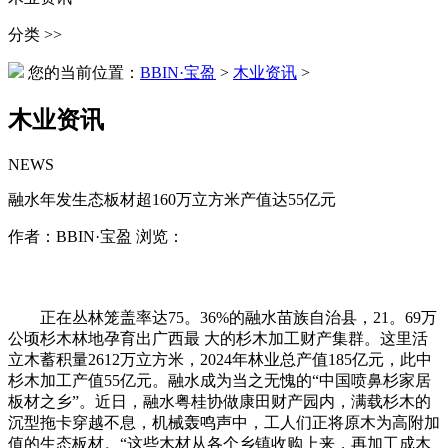
分类 >>
您的当前位置：
BBIN·宝盈
>
木业资讯
>
木业资讯
NEWS
融水年发生态板材超160万立方米产值达55亿元
作者：BBIN·宝盈 浏览：
正在丛林笼盖率达75。36%的融水苗族自治县，21。69万
公顷杉木林地孕育出广西最 大的杉木加工财产集群。这里活
立木蓄积量2612万立方米，2024年林业总产值185亿元，此中
杉木加工产值55亿元。融水成为当之无愧的“中国喷鼻杉家居
板材之乡”。近日，融水粤桂协做康田财产园内，满载杉木的
沉型拖卡穿越不息，机械轰鸣声中，工人们正将原木为高附加
值的生态板材。“这些木材从各个乡镇收购上来，再加工成木