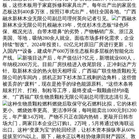
板，这些木板用于家庭拆修和家具出产。每年出产出的家居生
态板达到400多万张，按照订单式出产，销往全国各地。”广西
融水新林木业无限公司副总司理何英向记者引见。
广西融水
新林木业无限公司扎根融水19年，凭仗杉木生态板“绿色环
保、概况光洁、自带木喷鼻”的劣势，产物畅销广东、浙江及
美国、等地，吸纳280余人就业。面临市场多样化需求，企业
持续“智改”。2024年投资1。02亿元对原旧厂房进行更新，引
入国内**设备，建成年产600万张生态板和多层板的智能化出
产线。
新项目达产后，年产值估计7亿元，新增就业600人，
年纳税2000万元。目前厂房扶植进入收尾阶段，正冲刺达产方
针。取新林木业的热火朝天相呼应，广西福广联生物质颗粒无
限公司的车间内，抓机正卸下杉木加工残剩的边角料，这些曾
被丢弃的“废料”，现在是抢手的绿色能源原料。“这些木条将
颠末打片、打粉、制粒等工序，最终变成一颗颗曲径约8毫
米、”广西福广联生物质颗粒无限公司副总司理沈志清引见。
这种生物质颗粒燃料燃烧后取保守化石燃料比拟，它的体积
更小、燃烧效率更高、更洁净环保，每吨能卖出1000元到1200
元，年产量3-6万吨。产物不只正在国内热销，更敲开日韩市
场大门，两家日本企业已订购1。2万吨，5月将通过铁海联运
出口。这种“变废为宝”的轮回经济，让杉木资本操纵率从60%
提拔至95%以上。眼下，融水正以粤桂协做康田财产园区、敦