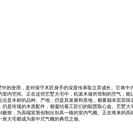
墅中的使用，是对保守木匠身手的深度传承取立异成长。它将中
的室内空间。正在这些艺墅大宅中，杭派木做所营制的空气，能
无论是木材的品种、产地，仍是其发展和质地，都要颠末层层筛
，仍是玲珑的木质配件，都凝结着工匠们的聪慧取心血。艺墅大
到极致，为高端室第创制出别具一格的室内气概。正在将来的高
一座大宅都成为新中式气概的典范之做。